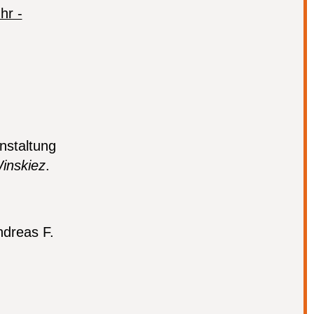
Egloff,
Gemälde
nstaltung
inskiez
.
ndreas F.