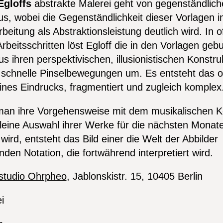
Egloffs
abstrakte Malerei geht von gegenständlich
s, wobei die Gegenständlichkeit dieser Vorlagen in
beitung als Abstraktionsleistung deutlich wird. In o
beitsschritten löst Egloff die in den Vorlagen ge
s ihren perspektivischen, illusionistischen Konstr
n schnelle Pinselbewegungen um. Es entsteht das o
nes Eindrucks, fragmentiert und zugleich komplex
man ihre Vorgehensweise mit dem musikalischen Ko
leine Auswahl ihrer Werke für die nächsten Monat
 wird, entsteht das Bild einer die Welt der Abbilder
den Notation, die fortwährend interpretiert wird.
studio Ohrpheo
, Jablonskistr. 15, 10405 Berlin
i