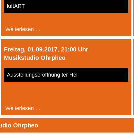
luftART
Weiterlesen …
luftART
Freitag, 01.09.2017, 21:00 Uhr
Musikstudio Ohrpheo
Ausstellungseröffnung ter Hell
Weiterlesen …
Ausstellungseröffnung
ter
udio Ohrpheo
Hell