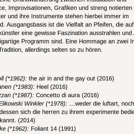
e, Improvisationen, Grafiken und streng notierten 
ker und ihre Instrumente stehen hierbei immer im
. Ausgangsbasis ist die Vielfalt an Pfeifen, die auf
nstler eine gewisse Faszination ausstrahlen und 
zigartige Programm sind. Eine Hommage an zwei I
Tradition, allerdings selten so zu hören.
m
l (*1962):
the air in and the gay out (2016)
nen (*1983):
Heel (2016)
zzan (*1987):
Concetto di aura (2016)
likowski Winkler (*1978):
…weder die luftart, noc
dessen sich die herren zu ihrem experimente bedie
kannt. (2014)
ke (*1962):
Foliant 14 (1991)