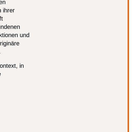
en
 ihrer
ft
bundenen
uktionen und
riginäre
.
ntext, in
e