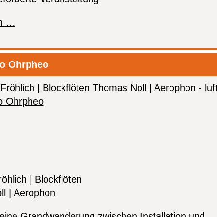
Colours
en …
and
Sounds
Of
io Ohrpheo
Wood
And
Air
hlich | Blockflöten
l | Aerophon
t eine Grandwanderung zwischen Installation und