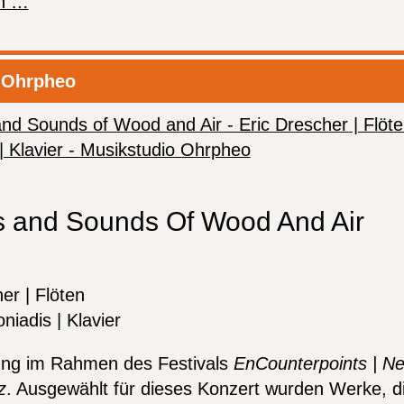
Vernissage
en …
-
Laurence
Egloff,
 Ohrpheo
Gemälde
s and Sounds Of Wood And Air
er | Flöten
niadis | Klavier
ung im Rahmen des Festivals
EnCounterpoints | N
z
. Ausgewählt für dieses Konzert wurden Werke, di