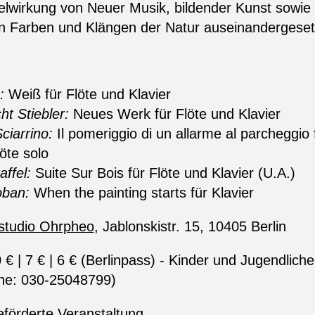
lwirkung von Neuer Musik, bildender Kunst sowi
on Farben und Klängen der Natur auseinandergeset
m
:
Weiß für Flöte und Klavier
ht Stiebler:
Neues Werk für Flöte und Klavier
ciarrino:
Il pomeriggio di un allarme al parcheggio 
öte solo
ffel:
Suite Sur Bois für Flöte und Klavier (U.A.)
oban:
When the painting starts für Klavier
studio Ohrpheo
, Jablonskistr. 15, 10405 Berlin
€ | 7 € | 6 € (Berlinpass) - Kinder und Jugendliche 
line: 030-25048799)
förderte Veranstaltung