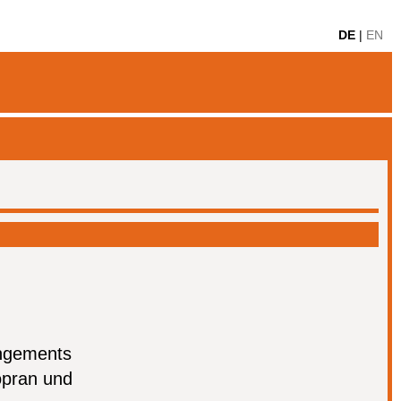
n
DE
EN
gen
angements
opran und