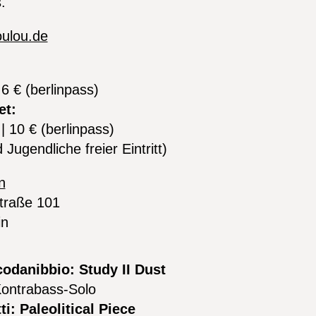
.
oulou.de
 6 € (berlinpass)
et:
 | 10 € (berlinpass)
 Jugendliche freier Eintritt)
n
traße 101
in
odanibbio: Study II Dust
Kontrabass-Solo
ti: Paleolitical Piece