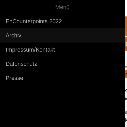
Menü
Festival EnCounterpoints
Presse
Archiv
EnCounterpoints 2022
ARCHIV ENCOUNTERPOINTS
Archiv
Sonntag, 12.05.2019 - 22:00 Uhr
| Wabe B
Impressum/Kontakt
LouLou: Transscriptions
Datenschutz
Presse
Lisa Ströc
Stephan Go
Das Progra
sowie Neuk