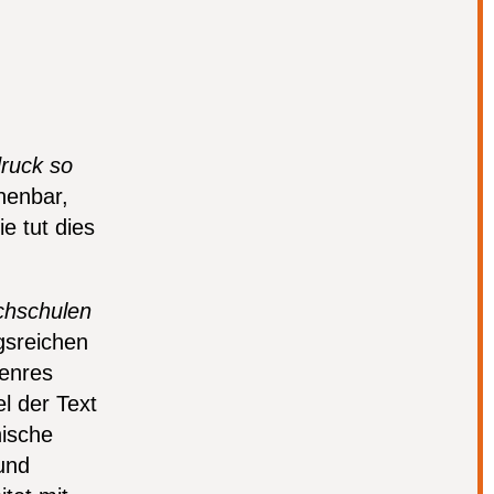
ruck so
enbar,
e tut dies
chschulen
gsreichen
enres
l der Text
nische
und