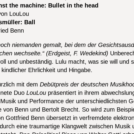
st the machine: Bullet in the head
 von LouLou
müller: Ball
ried Benn
noch niemanden gemalt, bei dem der Gesichtsausd
chen wechselte.“ (Erdgeist, F. Wedekind)
Unberech
ll und unbeständig. Lulu macht, was sie will und si
kindlicher Ehrlichkeit und Hingabe.
ürzlich mit dem
Debütpreis der deutschen Musikho
hnete Duo
LouLou
präsentiert in ihrem abwechslun
usik und Performance der unterschiedlichsten G
e von Benn und Bertolt Brecht. So wird zum Beispie
n Gottfried Benn übersetzt in verfremdete elektro
durch eine traumartige Klangwelt zwischen Musik 