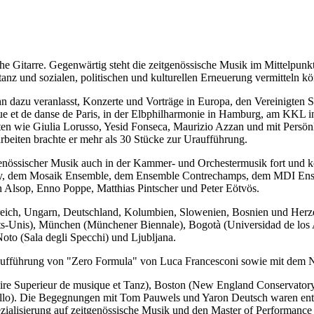
he Gitarre. Gegenwärtig steht die zeitgenössische Musik im Mittelpunkt 
anz und sozialen, politischen und kulturellen Erneuerung vermitteln kön
t ihn dazu veranlasst, Konzerte und Vorträge in Europa, den Vereinigte
ue et de danse de Paris, in der Elbphilharmonie in Hamburg, am KKL in
nisten wie Giulia Lorusso, Yesid Fonseca, Maurizio Azzan und mit Per
beiten brachte er mehr als 30 Stücke zur Uraufführung.
eitgenössischer Musik auch in der Kammer- und Orchestermusik fort und
emy, dem Mosaik Ensemble, dem Ensemble Contrechamps, dem MDI Ens
 Alsop, Enno Poppe, Matthias Pintscher und Peter Eötvös.
nkreich, Ungarn, Deutschland, Kolumbien, Slowenien, Bosnien und Her
États-Unis), München (Münchener Biennale), Bogotà (Universidad de los 
Noto (Sala degli Specchi) und Ljubljana.
e Uraufführung von "Zero Formula" von Luca Francesconi sowie mit de
atoire Superieur de musique et Tanz), Boston (New England Conservator
llo). Die Begegnungen mit Tom Pauwels und Yaron Deutsch waren entsc
Spezialisierung auf zeitgenössische Musik und den Master of Performanc