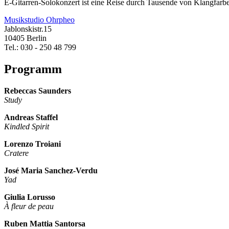
E-Gitarren-Solokonzert ist eine Reise durch Tausende von Klangfarbe
Musikstudio Ohrpheo
Jablonskistr.15
10405 Berlin
Tel.: 030 - 250 48 799
Programm
Rebeccas Saunders
Study
Andreas Staffel
Kindled Spirit
Lorenzo Troiani
Cratere
José Maria Sanchez-Verdu
Yad
Giulia Lorusso
À fleur de peau
Ruben Mattia Santorsa