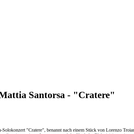
Mattia Santorsa - "Cratere"
en-Solokonzert "Cratere", benannt nach einem Stück von Lorenzo Troiani,