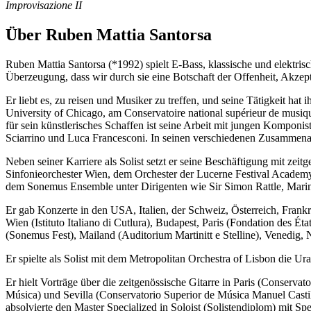
Improvisazione II
Über Ruben Mattia Santorsa
Ruben Mattia Santorsa (*1992) spielt E-Bass, klassische und elektrisc
Überzeugung, dass wir durch sie eine Botschaft der Offenheit, Akzept
Er liebt es, zu reisen und Musiker zu treffen, und seine Tätigkeit ha
University of Chicago, am Conservatoire national supérieur de musiq
für sein künstlerisches Schaffen ist seine Arbeit mit jungen Kompo
Sciarrino und Luca Francesconi. In seinen verschiedenen Zusammenar
Neben seiner Karriere als Solist setzt er seine Beschäftigung mit z
Sinfonieorchester Wien, dem Orchester der Lucerne Festival Acad
dem Sonemus Ensemble unter Dirigenten wie Sir Simon Rattle, Marin
Er gab Konzerte in den USA, Italien, der Schweiz, Österreich, Fra
Wien (Istituto Italiano di Cutlura), Budapest, Paris (Fondation des 
(Sonemus Fest), Mailand (Auditorium Martinitt e Stelline), Venedig, 
Er spielte als Solist mit dem Metropolitan Orchestra of Lisbon di
Er hielt Vorträge über die zeitgenössische Gitarre in Paris (Conserv
Música) und Sevilla (Conservatorio Superior de Música Manuel Casti
absolvierte den Master Specialized in Soloist (Solistendiplom) mit 