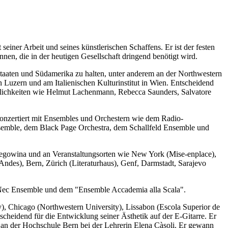
seiner Arbeit und seines künstlerischen Schaffens. Er ist der festen
nen, die in der heutigen Gesellschaft dringend benötigt wird.
n Staaten und Südamerika zu halten, unter anderem an der Northwestern
 Luzern und am Italienischen Kulturinstitut in Wien. Entscheidend
sönlichkeiten wie Helmut Lachenmann, Rebecca Saunders, Salvatore
 konzertiert mit Ensembles und Orchestern wie dem Radio-
emble, dem Black Page Orchestra, dem Schallfeld Ensemble und
zegowina und an Veranstaltungsorten wie New York (Mise-enplace),
Andes), Bern, Zürich (Literaturhaus), Genf, Darmstadt, Sarajevo
m Nec Ensemble und dem "Ensemble Accademia alla Scala".
y), Chicago (Northwestern University), Lissabon (Escola Superior de
heidend für die Entwicklung seiner Ästhetik auf der E-Gitarre. Er
e an der Hochschule Bern bei der Lehrerin Elena Càsoli. Er gewann